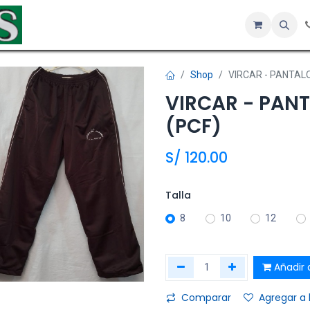
Inicio
Tienda
Servicios
Hotel
Sobre nosotros
Co
Shop
VIRCAR - PANTAL
VIRCAR - PAN
(PCF)
S/
120.00
Talla
8
10
12
Añadir a
Comparar
Agregar a 