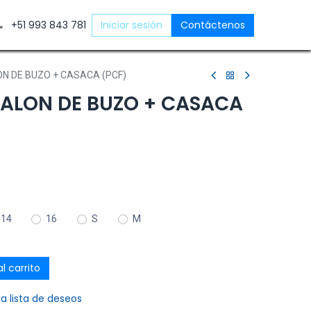
ntáctenos
+51 993 843 781
Iniciar sesión
Contáctenos
ON DE BUZO + CASACA (PCF)
TALON DE BUZO + CASACA
14
16
S
M
l carrito
la lista de deseos