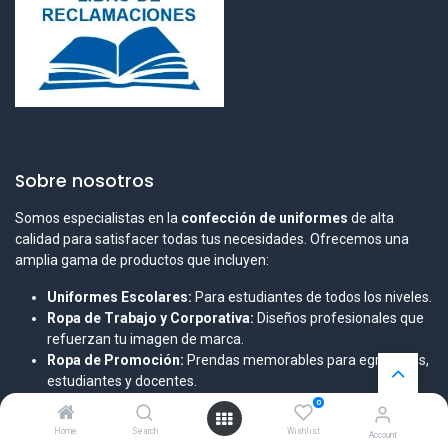
Sobre nosotros
Somos especialistas en la
confección de uniformes
de alta
calidad para satisfacer todas tus necesidades. Ofrecemos una
amplia gama de productos que incluyen:
Uniformes Escolares:
Para estudiantes de todos los niveles.
Ropa de Trabajo y Corporativa:
Diseños profesionales que
refuerzan tu imagen de marca.
Ropa de Promoción:
Prendas memorables para egresados,
estudiantes y docentes.
0
Garantizamos
durabilidad, comodidad y un estilo profesional
Home
Search
Wishlist
Account
en cada prenda. ¡Viste tu institución o empresa con la mejor