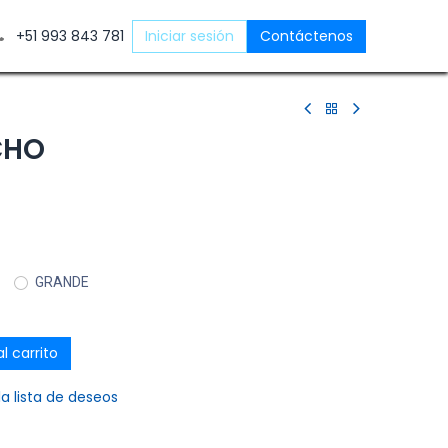
ntáctenos
+51 993 843 781
Iniciar sesión
Contáctenos
CHO
GRANDE
l carrito
la lista de deseos