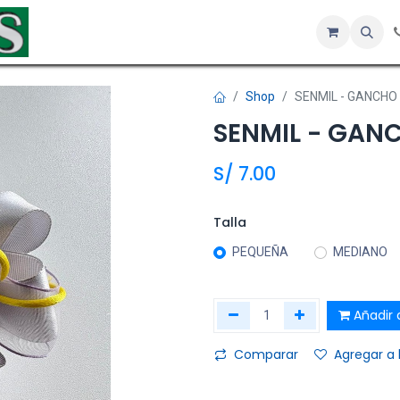
Inicio
Tienda
Servicios
Hotel
Sobre nosotros
Co
Shop
SENMIL - GANCHO
SENMIL - GAN
S/
7.00
Talla
PEQUEÑA
MEDIANO
Añadir a
Comparar
Agregar a 