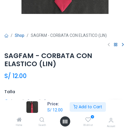
Shop
SAGFAM - CORBATA CON ELASTICO (LIN)
SAGFAM - CORBATA CON
ELASTICO (LIN)
S/
12.00
Talla
1
2
3
Price:
Add to Cart
S/
12.00
0
Añadir al carrito
Home
Search
Wishlist
Account