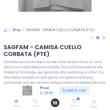
Shop
SAGFAM - CAMISA CUELLO CORBATA (PTE)
SAGFAM - CAMISA CUELLO
CORBATA (PTE)
Diseñada para el uso diario escolar, esta camisa ofrece un corte
clásico con cuello ideal para corbata. Está confeccionada en tela
Polipyma Tecnología, que garantiza alta resistencia y confort. Su
tono blanco azulado no solo aporta una apariencia limpia y
profesional, sino que también asegura mayor durabilidad del color,
evitando que se torne amarillo con el tiempo.
Price:
Add to Cart
S/
29.00
S/
29.00
0
Home
Search
Wishlist
Account