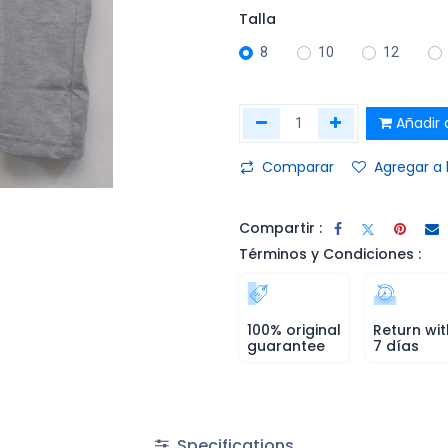
Talla
8
10
12
Añadir a
Comparar
Agregar a 
Compartir :
Términos y Condiciones :
100% original
Return wit
guarantee
7 días
Specifications