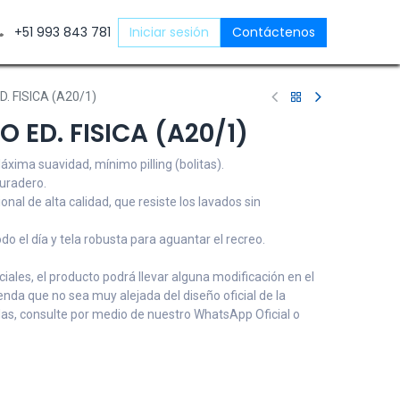
ntáctenos
+51 993 843 781
Iniciar sesión
Contáctenos
. FISICA (A20/1)
 ED. FISICA (A20/1)
áxima suavidad, mínimo pilling (bolitas).
duradero.
ional de alta calidad, que resiste los lavados sin
o el día y tela robusta para aguantar el recreo.
ales, el producto podrá llevar alguna modificación en el
renda que no sea muy alejada del diseño oficial de la
udas, consulte por medio de nuestro WhatsApp Oficial o