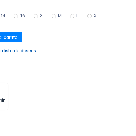
14
16
S
M
L
XL
l carrito
la lista de deseos
hin