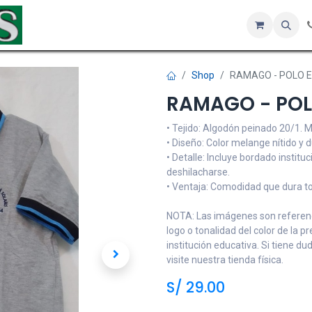
Inicio
Tienda
Servicios
Hotel
Sobre nosotros
Co
Shop
RAMAGO - POLO ED
RAMAGO - POLO
• Tejido: Algodón peinado 20/1. M
• Diseño: Color melange nítido y 
• Detalle: Incluye bordado instituc
deshilacharse.
• Ventaja: Comodidad que dura tod
NOTA: Las imágenes son referenci
logo o tonalidad del color de la p
institución educativa. Si tiene d
visite nuestra tienda física.
S/
29.00