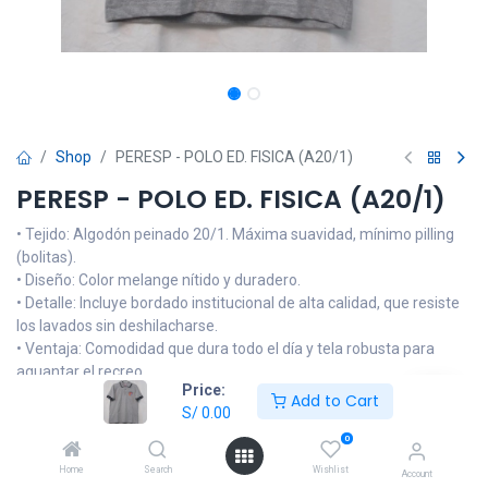
Shop
PERESP - POLO ED. FISICA (A20/1)
PERESP - POLO ED. FISICA (A20/1)
• Tejido: Algodón peinado 20/1. Máxima suavidad, mínimo pilling
(bolitas).
• Diseño: Color melange nítido y duradero.
• Detalle: Incluye bordado institucional de alta calidad, que resiste
los lavados sin deshilacharse.
• Ventaja: Comodidad que dura todo el día y tela robusta para
aguantar el recreo.
Price:
Add to Cart
S/
0.00
NOTA: Las imágenes son referenciales, el producto podrá llevar
alguna modificación en el logo o tonalidad del color de la prenda
0
que no sea muy alejada del diseño oficial de la institución
Home
Search
Wishlist
Account
educativa. Si tiene dudas, consulte por medio de nuestro