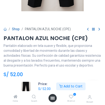
Shop
PANTALON AZUL NOCHE (CPE)
PANTALON AZUL NOCHE (CPE)
Pantalón elaborado en tela suave y flexible, que proporciona
comodidad y libertad de movimiento durante las clases y
actividades físicas. Su confección de calidad garantiza resistencia
al desgaste y a los lavados frecuentes, manteniendo siempre una
buena presentación. Perfecto para el uso escolar y deportivo.
S/
52.00
Price:
Add to Cart
Talla
S/
52.00
4
6
8
10
12
14
0
Home
Search
Wishlist
Account