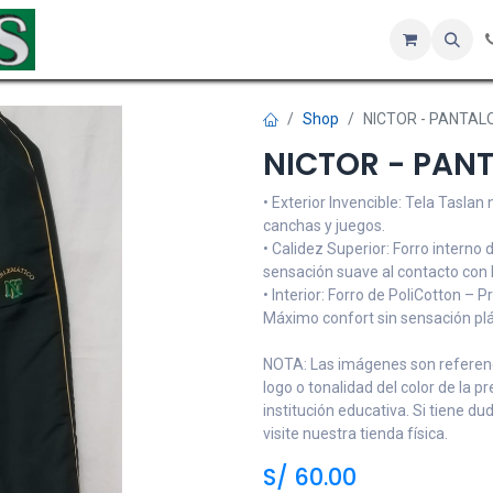
Inicio
Tienda
Servicios
Hotel
Sobre nosotros
Co
Shop
NICTOR - PANTAL
NICTOR - PANT
• Exterior Invencible: Tela Taslan
canchas y juegos.
• Calidez Superior: Forro interno
sensación suave al contacto con l
• Interior: Forro de PoliCotton – 
Máximo confort sin sensación plá
NOTA: Las imágenes son referenci
logo o tonalidad del color de la p
institución educativa. Si tiene d
visite nuestra tienda física.
S/
60.00