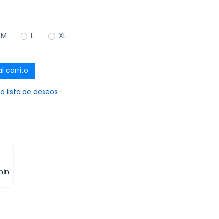
M
L
XL
l carrito
la lista de deseos
hin