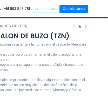
ntáctenos
+51 993 843 781
Iniciar sesión
Contáctenos
ON DE BUZO (TZN)
ALON DE BUZO (TZN)
 nacional resistente a la humedad y el desgaste. Ideal para
 de algodón puro para mantener el calor y asegurar una
a piel.
Proporciona una capa interior suave, cálida y transpirable.
stica.
ales, el producto podrá llevar alguna modificación en el
renda que no sea muy alejada del diseño oficial de la
udas, consulte por medio de nuestro WhatsApp Oficial o