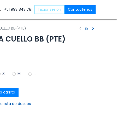
ntáctenos
+51 993 843 781
Iniciar sesión
Contáctenos
UELLO BB (PTE)
A CUELLO BB (PTE)
S
M
L
l carrito
la lista de deseos