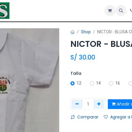
Inicio
Tienda
Servicios
Hotel
Sobre nosotros
Co
Shop
NICTOR - BLUSA C
NICTOR - BLUS
S/
30.00
Talla
12
14
16
Añadir a
Comparar
Agregar a 