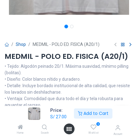
Shop
MEDMIL - POLO ED. FISICA (A20/1)
MEDMIL - POLO ED. FISICA (A20/1)
• Tejido: Algodón peinado 20/1. Máxima suavidad, mínimo pilling
(bolitas).
• Diseño: Color blanco nítido y duradero.
• Detalle: Incluye bordado institucional de alta calidad, que resiste
los lavados sin deshilacharse.
• Ventaja: Comodidad que dura todo el día y tela robusta para
aguantar el recreo.
Price:
Add to Cart
S/
27.00
NOTA: Las imágenes son referenciales, el producto podrá llevar
alguna modificación en el logo o tonalidad del color de la prenda
0
que no sea muy alejada del diseño oficial de la institución
Home
Search
Wishlist
Account
educativa. Si tiene dudas, consulte por medio de nuestro