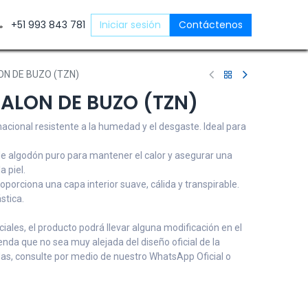
ntáctenos
+51 993 843 781
Iniciar sesión
Contáctenos
ON DE BUZO (TZN)
ALON DE BUZO (TZN)
 nacional resistente a la humedad y el desgaste. Ideal para
 de algodón puro para mantener el calor y asegurar una
a piel.
Proporciona una capa interior suave, cálida y transpirable.
stica.
ales, el producto podrá llevar alguna modificación en el
renda que no sea muy alejada del diseño oficial de la
udas, consulte por medio de nuestro WhatsApp Oficial o