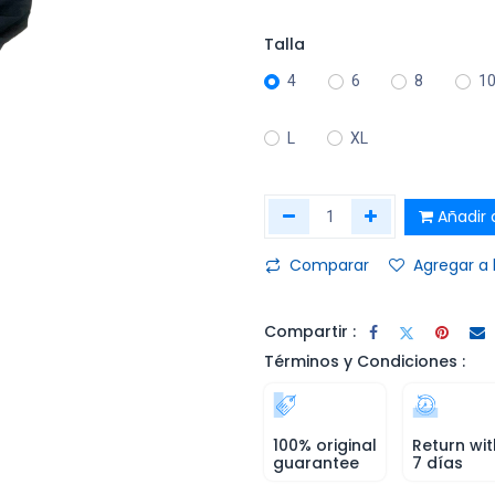
Talla
4
6
8
1
L
XL
Añadir a
Comparar
Agregar a 
Compartir :
Términos y Condiciones :
100% original
Return wit
guarantee
7 días