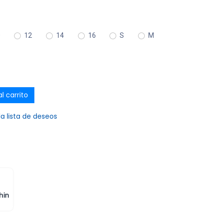
0
12
14
16
S
M
l carrito
la lista de deseos
hin