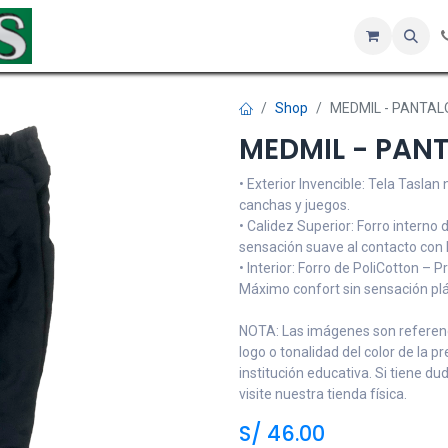
Inicio
Tienda
Servicios
Hotel
Sobre nosotros
Co
Shop
MEDMIL - PANTAL
MEDMIL - PANT
• Exterior Invencible: Tela Taslan
canchas y juegos.
• Calidez Superior: Forro interno
sensación suave al contacto con l
• Interior: Forro de PoliCotton – 
Máximo confort sin sensación plá
NOTA: Las imágenes son referenci
logo o tonalidad del color de la p
institución educativa. Si tiene d
visite nuestra tienda física.
S/
46.00