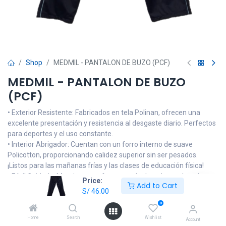
Shop
MEDMIL - PANTALON DE BUZO (PCF)
MEDMIL - PANTALON DE BUZO
(PCF)
• Exterior Resistente: Fabricados en tela Polinan, ofrecen una
excelente presentación y resistencia al desgaste diario. Perfectos
para deportes y el uso constante.
• Interior Abrigador: Cuentan con un forro interno de suave
Policotton, proporcionando calidez superior sin ser pesados.
¡Listos para las mañanas frías y las clases de educación física!
• Fácil Cuidado: Mantienen su forma y color lavado tras lavado,
Price:
Add to Cart
facilitando la vida de los padres.
S/
46.00
0
NOTA: Las imágenes son referenciales, el producto podrá llevar
alguna modificación en el logo o tonalidad del color de la prenda
Home
Search
Wishlist
Account