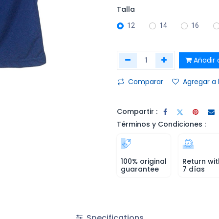
Talla
12
14
16
Añadir a
Comparar
Agregar a 
Compartir :
Términos y Condiciones :
100% original
Return wit
guarantee
7 días
Specifications