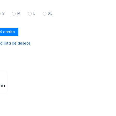
S
M
L
XL
l carrito
la lista de deseos
hin