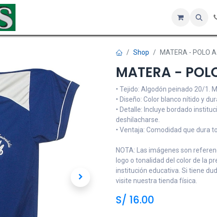
Inicio
Tienda
Servicios
Hotel
Sobre nosotros
Co
Shop
MATERA - POLO A
MATERA - POL
• Tejido: Algodón peinado 20/1. M
• Diseño: Color blanco nítido y du
• Detalle: Incluye bordado instituc
deshilacharse.
• Ventaja: Comodidad que dura tod
NOTA: Las imágenes son referenci
logo o tonalidad del color de la p
institución educativa. Si tiene d
visite nuestra tienda física.
S/
16.00