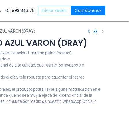
ntáctenos
+51 993 843 781
Iniciar sesión
Contáctenos
ZUL VARON (DRAY)
O AZUL VARON (DRAY)
áxima suavidad, mínimo pilling (bolitas).
radero.
ional de alta calidad, que resiste los lavados sin
o el día y tela robusta para aguantar el recreo.
ales, el producto podrá llevar alguna modificación en el
renda que no sea muy alejada del diseño oficial de la
udas, consulte por medio de nuestro WhatsApp Oficial o