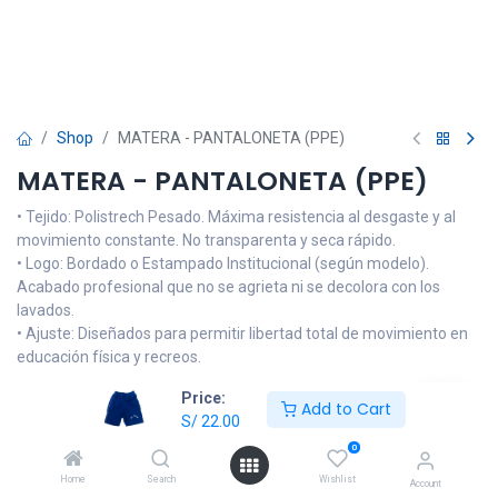
Shop
MATERA - PANTALONETA (PPE)
MATERA - PANTALONETA (PPE)
• Tejido: Polistrech Pesado. Máxima resistencia al desgaste y al
movimiento constante. No transparenta y seca rápido.
• Logo: Bordado o Estampado Institucional (según modelo).
Acabado profesional que no se agrieta ni se decolora con los
lavados.
• Ajuste: Diseñados para permitir libertad total de movimiento en
educación física y recreos.
Price:
NOTA: Las imágenes son referenciales, el producto podrá llevar
Add to Cart
S/
22.00
alguna modificación en el logo o tonalidad del color de la prenda
que no sea muy alejada del diseño oficial de la institución
0
educativa. Si tiene dudas, consulte por medio de nuestro
Home
Search
Wishlist
Account
WhatsApp Oficial o visite nuestra tienda física.