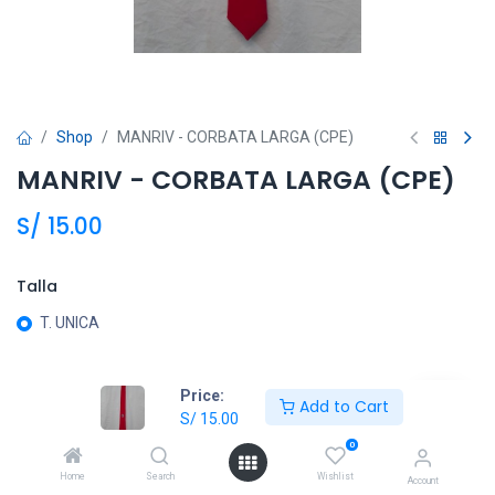
Shop
MANRIV - CORBATA LARGA (CPE)
MANRIV - CORBATA LARGA (CPE)
S/
15.00
Talla
T. UNICA
Price:
Añadir al carrito
Add to Cart
S/
15.00
Agregar a la lista de deseos
0
Home
Search
Wishlist
Account