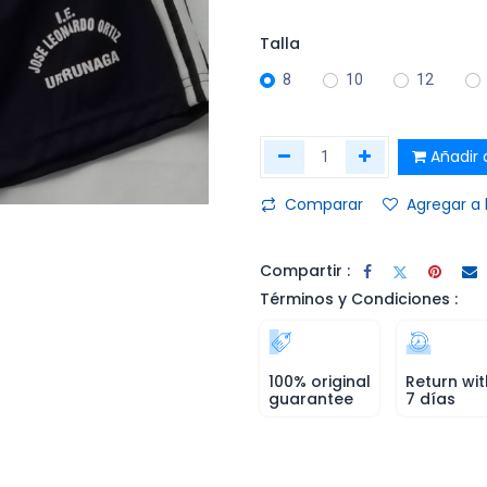
Talla
8
10
12
Añadir a
Comparar
Agregar a 
Compartir :
Términos y Condiciones :
100% original
Return wit
guarantee
7 días