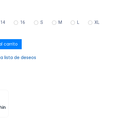
14
16
S
M
L
XL
l carrito
la lista de deseos
hin