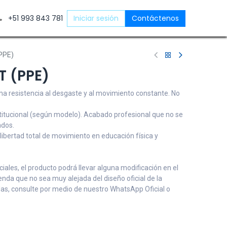
ntáctenos
+51 993 843 781
Iniciar sesión
Contáctenos
PPE)
T (PPE)
ima resistencia al desgaste y al movimiento constante. No
titucional (según modelo). Acabado profesional que no se
ados.
 libertad total de movimiento en educación física y
ales, el producto podrá llevar alguna modificación en el
renda que no sea muy alejada del diseño oficial de la
udas, consulte por medio de nuestro WhatsApp Oficial o