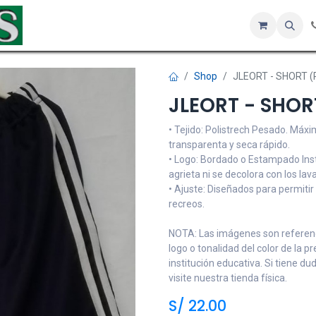
Inicio
Tienda
Servicios
Hotel
Sobre nosotros
Co
Shop
JLEORT - SHORT (
JLEORT - SHOR
• Tejido: Polistrech Pesado. Máx
transparenta y seca rápido.
• Logo: Bordado o Estampado Ins
agrieta ni se decolora con los lav
• Ajuste: Diseñados para permitir
recreos.
NOTA: Las imágenes son referenci
logo o tonalidad del color de la p
institución educativa. Si tiene d
visite nuestra tienda física.
S/
22.00