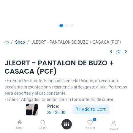
Shop
JLEORT - PANTALON DE BUZO + CASACA (PCF)
JLEORT - PANTALON DE BUZO +
CASACA (PCF)
• Exterior Resistente: Fabricados en tela Polinan, ofrecen una
excelente presentación y resistencia al desgaste diario. Perfectos
para deportes y el uso constante.
• Interior Abrigador: Cuentan con un forro interno de suave
Policotton, proporcionando calidez superior sin ser pesados.
Price:
Add to Cart
¡Listos para las mañanas frías y las clases de educación física!
S/
120.00
• Fácil Cuidado: Mantienen su forma y color lavado tras lavado,
0
facilitando la vida de los padres.
Home
Search
Wishlist
Account