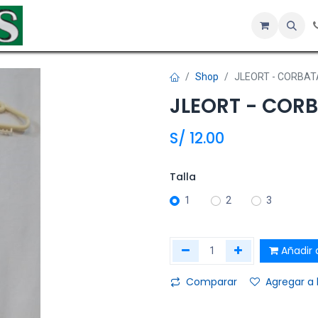
Inicio
Tienda
Servicios
Hotel
Sobre nosotros
Co
Shop
JLEORT - CORBAT
JLEORT - CORB
S/
12.00
Talla
1
2
3
Añadir a
Comparar
Agregar a 