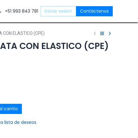
ntáctenos
+51 993 843 781
Iniciar sesión
Contáctenos
A CON ELASTICO (CPE)
ATA CON ELASTICO (CPE)
l carrito
la lista de deseos