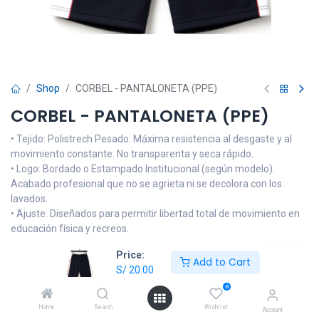
Shop
CORBEL - PANTALONETA (PPE)
CORBEL - PANTALONETA (PPE)
• Tejido: Polistrech Pesado. Máxima resistencia al desgaste y al
movimiento constante. No transparenta y seca rápido.
• Logo: Bordado o Estampado Institucional (según modelo).
Acabado profesional que no se agrieta ni se decolora con los
lavados.
• Ajuste: Diseñados para permitir libertad total de movimiento en
educación física y recreos.
Price:
NOTA: Las imágenes son referenciales, el producto podrá llevar
Add to Cart
S/
20.00
alguna modificación en el logo o tonalidad del color de la prenda
que no sea muy alejada del diseño oficial de la institución
0
educativa. Si tiene dudas, consulte por medio de nuestro
Home
Search
Wishlist
Account
WhatsApp Oficial o visite nuestra tienda física.