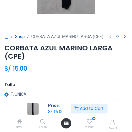
Shop
CORBATA AZUL MARINO LARGA (CPE)
CORBATA AZUL MARINO LARGA
(CPE)
S/
15.00
Talla
T. UNICA
Price:
Add to Cart
S/
15.00
Añadir al carrito
0
Agregar a la lista de deseos
Home
Search
Wishlist
Account