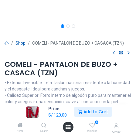
Shop
COMELI - PANTALON DE BUZO + CASACA (TZN)
COMELI - PANTALON DE BUZO +
CASACA (TZN)
• Exterior Invencible: Tela Taslan nacional resistente a la humedad
y el desgaste. Ideal para canchas y juegos.
• Calidez Superior: Forro interno de algodón puro para mantener el
calor y asegurar una sensación suave al contacto con la piel.
• Interior: Forro de PoliCotton – Proporciona una capa interior
Price:
Add to Cart
suave, cálida y transpirable. Máximo confort sin sensación
S/
120.00
plástica.
0
Home
Search
Wishlist
Account
NOTA: Las imágenes son referenciales, el producto podrá llevar