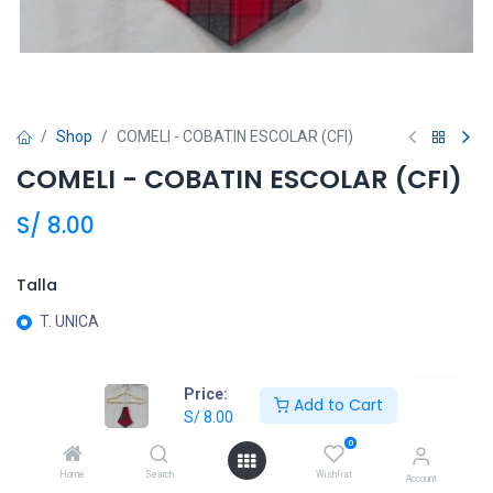
Shop
COMELI - COBATIN ESCOLAR (CFI)
COMELI - COBATIN ESCOLAR (CFI)
S/
8.00
Talla
T. UNICA
Price:
Añadir al carrito
Add to Cart
S/
8.00
Agregar a la lista de deseos
0
Home
Search
Wishlist
Account