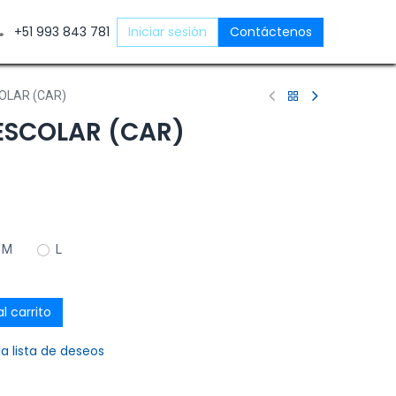
ntáctenos
+51 993 843 781
Iniciar sesión
Contáctenos
COLAR (CAR)
ESCOLAR (CAR)
M
L
l carrito
la lista de deseos