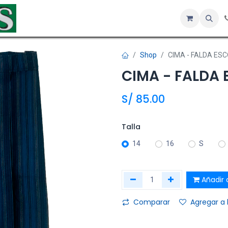
Inicio
Tienda
Servicios
Hotel
Sobre nosotros
Co
Shop
CIMA - FALDA ES
CIMA - FALDA 
S/
85.00
Talla
14
16
S
Añadir a
Comparar
Agregar a 