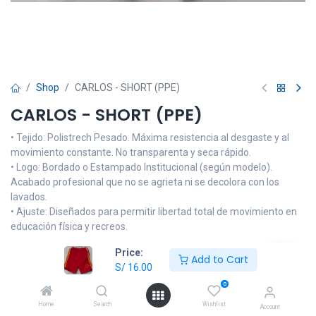
Shop
CARLOS - SHORT (PPE)
CARLOS - SHORT (PPE)
• Tejido: Polistrech Pesado. Máxima resistencia al desgaste y al
movimiento constante. No transparenta y seca rápido.
• Logo: Bordado o Estampado Institucional (según modelo).
Acabado profesional que no se agrieta ni se decolora con los
lavados.
• Ajuste: Diseñados para permitir libertad total de movimiento en
educación física y recreos.
Price:
NOTA: Las imágenes son referenciales, el producto podrá llevar
Add to Cart
S/
16.00
alguna modificación en el logo o tonalidad del color de la prenda
que no sea muy alejada del diseño oficial de la institución
0
educativa. Si tiene dudas, consulte por medio de nuestro
Home
Search
Wishlist
Account
WhatsApp Oficial o visite nuestra tienda física.