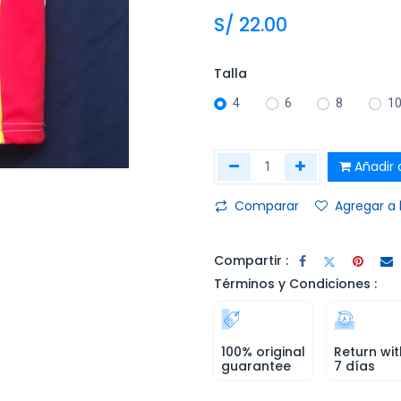
S/
22.00
Talla
4
6
8
1
Añadir a
Comparar
Agregar a 
Compartir :
Términos y Condiciones :
100% original
Return wit
guarantee
7 días