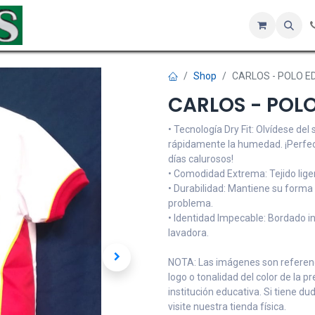
Inicio
Tienda
Servicios
Hotel
Sobre nosotros
Co
Shop
CARLOS - POLO ED.
CARLOS - POLO
• Tecnología Dry Fit: Olvídese del
rápidamente la humedad. ¡Perfect
días calurosos!
• Comodidad Extrema: Tejido lige
• Durabilidad: Mantiene su forma 
problema.
• Identidad Impecable: Bordado inst
lavadora.
NOTA: Las imágenes son referenci
logo o tonalidad del color de la p
institución educativa. Si tiene d
visite nuestra tienda física.