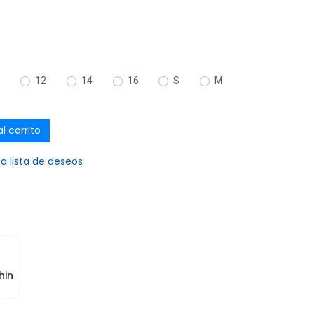
0
12
14
16
S
M
l carrito
la lista de deseos
hin