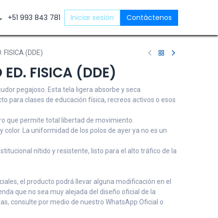
ntáctenos
+51 993 843 781
Iniciar sesión
Contáctenos
 FISICA (DDE)
 ED. FISICA (DDE)
 sudor pegajoso. Esta tela ligera absorbe y seca
o para clases de educación física, recreos activos o esos
ro que permite total libertad de movimiento.
y color. La uniformidad de los polos de ayer ya no es un
itucional nítido y resistente, listo para el alto tráfico de la
ales, el producto podrá llevar alguna modificación en el
renda que no sea muy alejada del diseño oficial de la
udas, consulte por medio de nuestro WhatsApp Oficial o