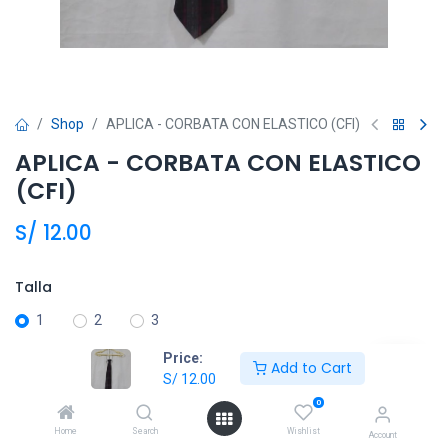
Shop
APLICA - CORBATA CON ELASTICO (CFI)
APLICA - CORBATA CON ELASTICO
(CFI)
S/
12.00
Talla
1
2
3
Price:
Add to Cart
S/
12.00
Añadir al carrito
0
Agregar a la lista de deseos
Home
Search
Wishlist
Account