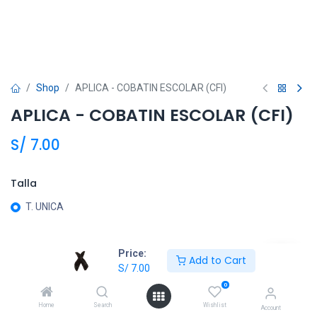
Shop
APLICA - COBATIN ESCOLAR (CFI)
APLICA - COBATIN ESCOLAR (CFI)
S/
7.00
Talla
T. UNICA
Price:
Añadir al carrito
Add to Cart
S/
7.00
Agregar a la lista de deseos
0
Home
Search
Wishlist
Account