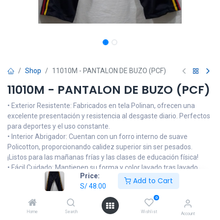
Shop
11010M - PANTALON DE BUZO (PCF)
11010M - PANTALON DE BUZO (PCF)
• Exterior Resistente: Fabricados en tela Polinan, ofrecen una
excelente presentación y resistencia al desgaste diario. Perfectos
para deportes y el uso constante.
• Interior Abrigador: Cuentan con un forro interno de suave
Policotton, proporcionando calidez superior sin ser pesados.
¡Listos para las mañanas frías y las clases de educación física!
• Fácil Cuidado: Mantienen su forma y color lavado tras lavado,
Price:
facilitando la vida de los padres.
Add to Cart
S/
48.00
NOTA: Las imágenes son referenciales, el producto podrá llevar
0
alguna modificación en el logo o tonalidad del color de la prenda
Home
Search
Wishlist
Account
que no sea muy alejada del diseño oficial de la institución