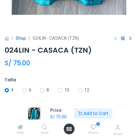
Shop
024LIN - CASACA (TZN)
024LIN - CASACA (TZN)
S/
75.00
Talla
4
6
8
10
12
Price:
Añadir al carrito
Add to Cart
S/
75.00
Agregar a la lista de deseos
0
Home
Search
Wishlist
Account