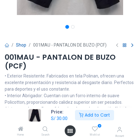
Shop
001MAU - PANTALON DE BUZO (PCF)
001MAU - PANTALON DE BUZO
(PCF)
• Exterior Resistente: Fabricados en tela Polinan, ofrecen una
excelente presentación y resistencia al desgaste diario. Perfectos
para deportes y el uso constante.
• Interior Abrigador: Cuentan con un forro interno de suave
Policotton, proporcionando calidez superior sin ser pesados.
¡Listos para las mañanas frías y las clases de educación física!
Price:
Add to Cart
• Fácil Cuidado: Mantienen su forma y color lavado tras lavado,
S/
30.00
facilitando la vida de los padres.
0
NOTA: Las imágenes son referenciales, el producto podrá llevar
Home
Search
Wishlist
Account