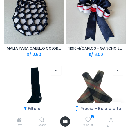
MALLA PARA CABELLO COLOR AZUL MARINO (POLI)
11010M/CARLOS - GANCHO ESCOLAR (LOR)
S/
2.50
S/
6.00
Filters
Precio - Bajo a alto
0
Home
Search
Wishlist
MEDIAS DE VESTIR AZUL MARINO (APR)
11010M - COBATIN ESCOLAR (CFI)
Account